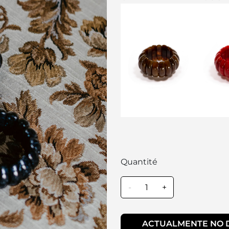
Quantité
-
+
ACTUALMENTE NO D