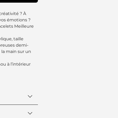
créativité ? À
vos émotions ?
celets Meilleure
ique, taille
reuses demi-
à la main sur un
u à l’intérieur